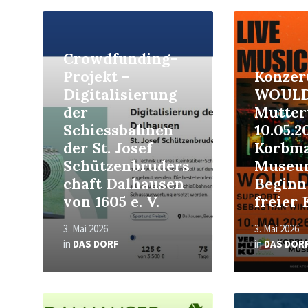
Read
Read
More
More
Crowdfunding-
Projekt –
Konzer
Digitalisierung
WOULD
der
Mutter
Schiessbahnen
10.05.2
der St. Josef
Korbma
Schützenbruders
Museu
chaft Dalhausen
Beginn 
von 1605 e. V.
freier 
3. Mai 2026
3. Mai 2026
in
DAS DORF
in
DAS DOR
Read
Read