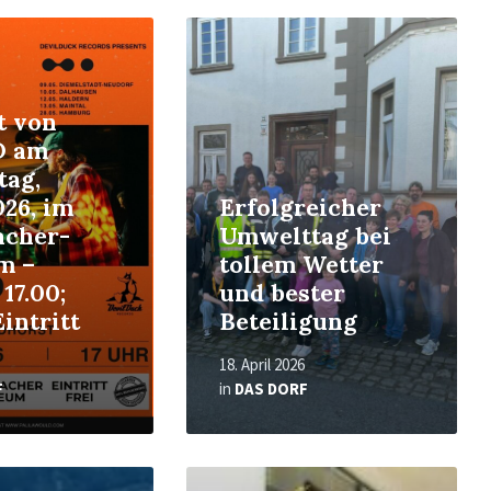
Read
More
t von
 am
tag,
026, im
Erfolgreicher
cher-
Umwelttag bei
m –
tollem Wetter
17.00;
und bester
Eintritt
Beteiligung
18. April 2026
F
in
DAS DORF
Read