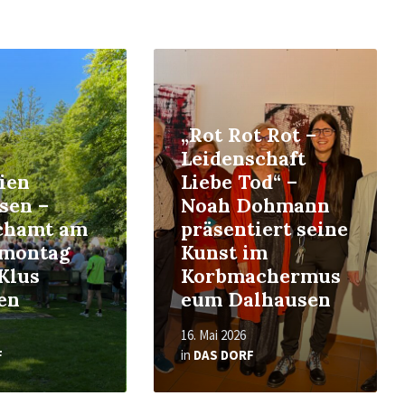
Read
More
„Rot Rot Rot –
Leidenschaft
ien
Liebe Tod“ –
sen –
Noah Dohmann
chamt am
präsentiert seine
tmontag
Kunst im
Klus
Korbmachermus
en
eum Dalhausen
16. Mai 2026
F
in
DAS DORF