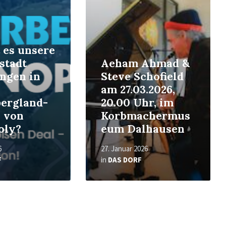
More
 es unsere
stadt
Aeham Ahmad &
ngen in
Steve Schofield
am 27.03.2026,
ergland-
20.00 Uhr, im
n von
Korbmachermus
oly?
eum Dalhausen
6
27. Januar 2026
F
in
DAS DORF