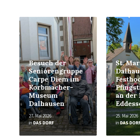
Read
Read
More
More
Besuch der
St. Mar
Seniorengruppe
Dalhau
Carpe Diem im
Festho
Korbmacher-
Pfings
Museum
an der 
Dalhausen
Eddess
27. Mai 2026
25. Mai 2026
in
DAS DORF
in
DAS DOR