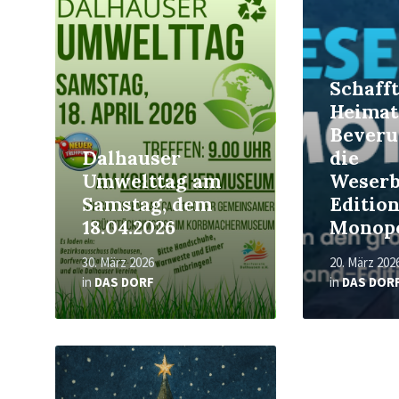
More
More
Schafft
Heimat
Beveru
Dalhauser
die
Umwelttag am
Weserb
Samstag, dem
Editio
18.04.2026
Monop
30. März 2026
20. März 202
in
DAS DORF
in
DAS DOR
Read
More