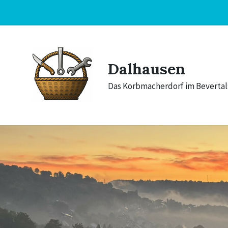
Skip
Skip
Skip
to
to
to
content
main
footer
navigation
Dalhausen
Das Korbmacherdorf im Bevertal: