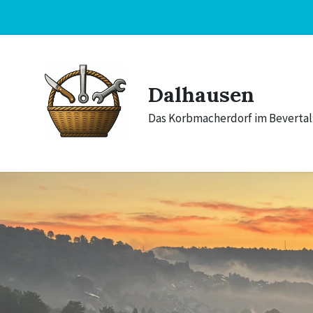
Skip
Skip
Skip
to
to
to
content
main
footer
navigation
Dalhausen
Das Korbmacherdorf im Bevertal: