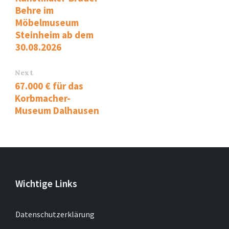
Behre im
Möbelmuseum
Steinheim ab dem
30.08.2026
Next
67.000 € für das
Korbmacher-
Museum Dalhausen
Wichtige Links
Datenschutzerklärung